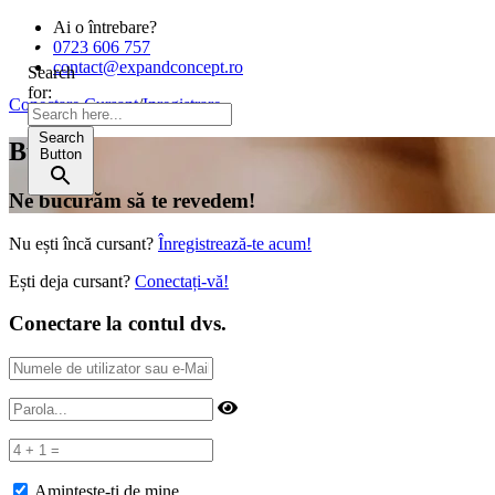
Ai o întrebare?
0723 606 757
contact@expandconcept.ro
Search
for:
Conectare Cursant
/
Inregistrare
Search
Bună!
Button
Ne bucurăm să te revedem!
Nu ești încă cursant?
Înregistrează-te acum!
Ești deja cursant?
Conectați-vă!
Conectare la contul dvs.
Amintește-ți de mine