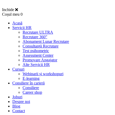
Inchide
Coșul meu
0
Acasă
Servicii HR
Recrutare ULTRA
Recrutare 360”
Abonament Lunar Recrutare
Consultanță Recrutare
Test psihometric
Assessment Center
Promovare Angajator
Alte Servicii HR
Cursuri
Webinarii și workshopuri
E-learning
Consiliere în carieră
Consiliere
Career shop
Joburi
Despre noi
Blog
Contact