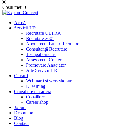
Coșul meu
0
Acasă
Servicii HR
Recrutare ULTRA
Recrutare 360”
Abonament Lunar Recrutare
Consultanță Recrutare
Test psihometric
Assessment Center
Promovare Angajator
Alte Servicii HR
Cursuri
Webinarii și workshopuri
E-learning
Consiliere în carieră
Consiliere
Career shop
Joburi
Despre noi
Blog
Contact