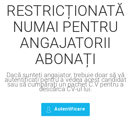
RESTRICȚIONATĂ
NUMAI PENTRU
ANGAJATORII
ABONAȚI
Dacă sunteți angajator, trebuie doar să vă
autentificați pentru a vedea acest candidat
sau să cumpărați un pachet C.V pentru a
descărca CV-ul lui.
Autentificare