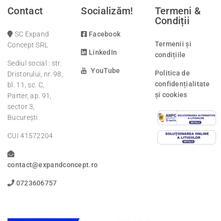
Contact
Socializăm!
Termeni &
Condiții
SC Expand
Facebook
Termenii și
Concept SRL
LinkedIn
condițiile
Sediul social : str.
YouTube
Politica de
Dristorului, nr. 98,
confidențialitate
bl. 11, sc. C,
și cookies
Parter, ap. 91,
sector 3,
București
CUI 41572204
contact@expandconcept.ro
0723606757