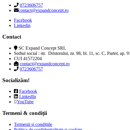
0723606757
contact@expandconcept.ro
Facebook
Linkedin
Contact
SC Expand Concept SRL
Sediul social : str. Dristorului, nr. 98, bl. 11, sc. C, Parter, ap. 
CUI 41572204
contact@expandconcept.ro
0723606757
Socializăm!
Facebook
LinkedIn
YouTube
Termeni & condiții
Termenii și condițiile
Politica de confidențialitate și cookies