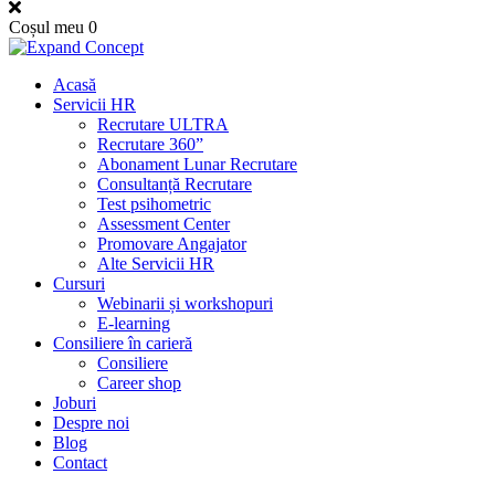
Coșul meu
0
Acasă
Servicii HR
Recrutare ULTRA
Recrutare 360”
Abonament Lunar Recrutare
Consultanță Recrutare
Test psihometric
Assessment Center
Promovare Angajator
Alte Servicii HR
Cursuri
Webinarii și workshopuri
E-learning
Consiliere în carieră
Consiliere
Career shop
Joburi
Despre noi
Blog
Contact