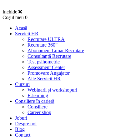
Inchide
Coșul meu
0
Acasă
Servicii HR
Recrutare ULTRA
Recrutare 360”
Abonament Lunar Recrutare
Consultanță Recrutare
Test psihometric
Assessment Center
Promovare Angajator
Alte Servicii HR
Cursuri
Webinarii și workshopuri
E-learning
Consiliere în carieră
Consiliere
Career shop
Joburi
Despre noi
Blog
Contact