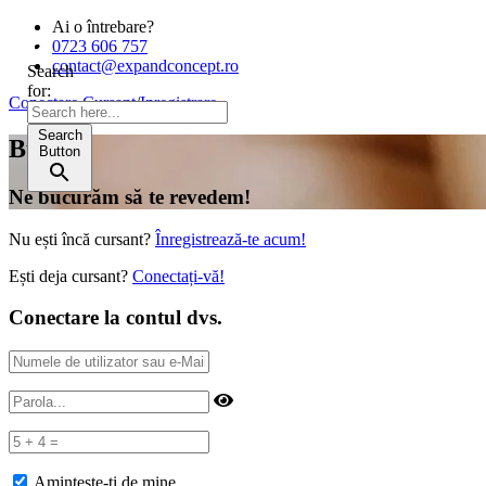
Ai o întrebare?
0723 606 757
contact@expandconcept.ro
Search
for:
Conectare Cursant
/
Inregistrare
Search
Bună!
Button
Ne bucurăm să te revedem!
Nu ești încă cursant?
Înregistrează-te acum!
Ești deja cursant?
Conectați-vă!
Conectare la contul dvs.
Amintește-ți de mine