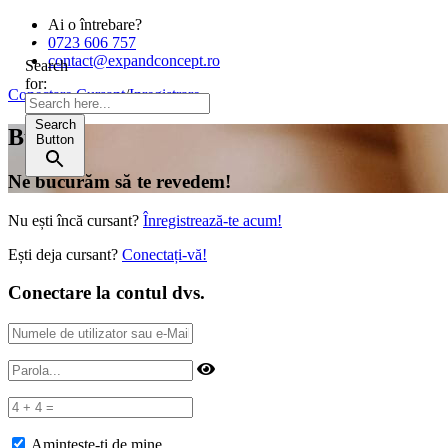
Ai o întrebare?
0723 606 757
contact@expandconcept.ro
Search
for:
Conectare Cursant
/
Inregistrare
Search
Bună!
Button
Ne bucurăm să te revedem!
Nu ești încă cursant?
Înregistrează-te acum!
Ești deja cursant?
Conectați-vă!
Conectare la contul dvs.
Amintește-ți de mine