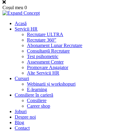
Coșul meu
0
Acasă
Servicii HR
Recrutare ULTRA
Recrutare 360”
Abonament Lunar Recrutare
Consultanță Recrutare
Test psihometric
Assessment Center
Promovare Angajator
Alte Servicii HR
Cursuri
Webinarii și workshopuri
E-learning
Consiliere în carieră
Consiliere
Career shop
Joburi
Despre noi
Blog
Contact