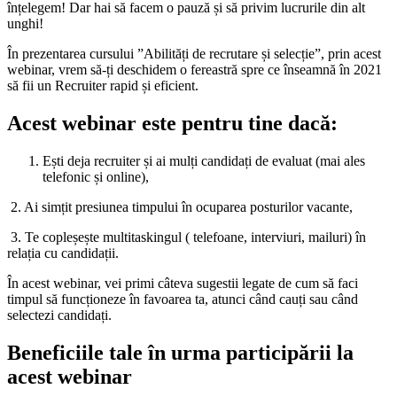
înțelegem! Dar hai să facem o pauză și să privim lucrurile din alt
unghi!
În prezentarea cursului ”Abilități de recrutare și selecție”, prin acest
webinar, vrem să-ți deschidem o fereastră spre ce înseamnă în 2021
să fii un Recruiter rapid și eficient.
Acest webinar este pentru tine dacă:
Ești deja recruiter și ai mulți candidați de evaluat (mai ales
telefonic și online),
2. Ai simțit presiunea timpului în ocuparea posturilor vacante,
3. Te copleșește multitaskingul ( telefoane, interviuri, mailuri) în
relația cu candidații.
În acest webinar, vei primi câteva sugestii legate de cum să faci
timpul să funcționeze în favoarea ta, atunci când cauți sau când
selectezi candidați.
Beneficiile tale în urma participării la
acest webinar