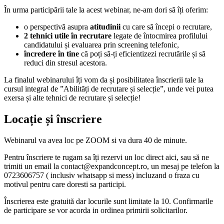
În urma participării tale la acest webinar, ne-am dori să îți oferim:
o perspectivă asupra
atitudinii
cu care să începi o recrutare,
2 tehnici utile în recrutare
legate de întocmirea profilului
candidatului și evaluarea prin screening telefonic,
încredere în tine
că poți să-ți eficientizezi recrutările și să
reduci din stresul acestora.
La finalul webinarului îți vom da și posibilitatea înscrierii tale la
cursul integral de ”Abilități de recrutare și selecție”, unde vei putea
exersa și alte tehnici de recrutare și selecție!
Locație și înscriere
Webinarul va avea loc pe ZOOM si va dura 40 de minute.
Pentru înscriere te rugam sa îți rezervi un loc direct aici, sau să ne
trimiti un email la contact@expandconcept.ro, un mesaj pe telefon la
0723606757 ( inclusiv whatsapp si mess) incluzand o fraza cu
motivul pentru care doresti sa participi.
Înscrierea este gratuită dar locurile sunt limitate la 10. Confirmarile
de participare se vor acorda in ordinea primirii solicitarilor.