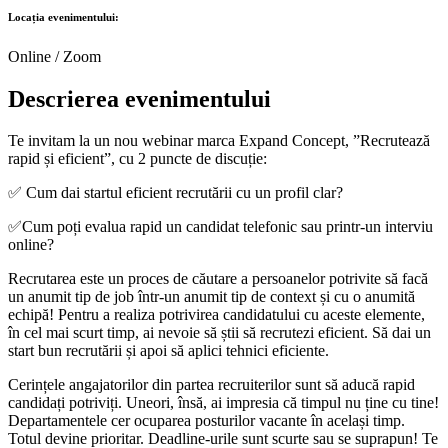
Locația evenimentului:
Online / Zoom
Descrierea evenimentului
Te invitam la un nou webinar marca Expand Concept, ”Recrutează
rapid și eficient”, cu 2 puncte de discuție:
✅ Cum dai startul eficient recrutării cu un profil clar?
✅Cum poți evalua rapid un candidat telefonic sau printr-un interviu
online?
Recrutarea este un proces de căutare a persoanelor potrivite să facă
un anumit tip de job într-un anumit tip de context și cu o anumită
echipă! Pentru a realiza potrivirea candidatului cu aceste elemente,
în cel mai scurt timp, ai nevoie să știi să recrutezi eficient. Să dai un
start bun recrutării și apoi să aplici tehnici eficiente.
Cerințele angajatorilor din partea recruiterilor sunt să aducă rapid
candidați potriviți. Uneori, însă, ai impresia că timpul nu ține cu tine!
Departamentele cer ocuparea posturilor vacante în același timp.
Totul devine prioritar. Deadline-urile sunt scurte sau se suprapun! Te