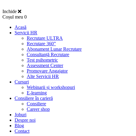
Inchide
Coșul meu
0
Acasă
Servicii HR
Recrutare ULTRA
Recrutare 360”
Abonament Lunar Recrutare
Consultanță Recrutare
Test psihometric
Assessment Center
Promovare Angajator
Alte Servicii HR
Cursuri
Webinarii și workshopuri
E-learning
Consiliere în carieră
Consiliere
Career shop
Joburi
Despre noi
Blog
Contact