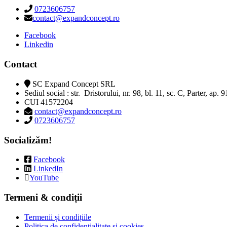
0723606757
contact@expandconcept.ro
Facebook
Linkedin
Contact
SC Expand Concept SRL
Sediul social : str. Dristorului, nr. 98, bl. 11, sc. C, Parter, ap. 
CUI 41572204
contact@expandconcept.ro
0723606757
Socializăm!
Facebook
LinkedIn
YouTube
Termeni & condiții
Termenii și condițiile
Politica de confidențialitate și cookies