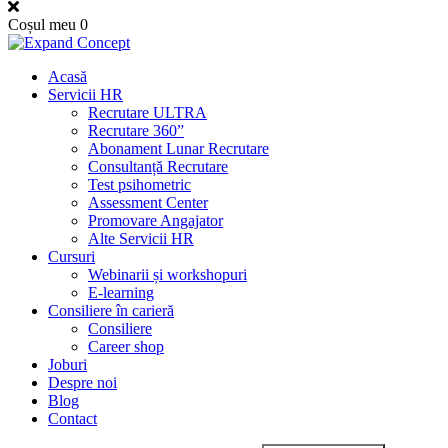
Coșul meu
0
Acasă
Servicii HR
Recrutare ULTRA
Recrutare 360”
Abonament Lunar Recrutare
Consultanță Recrutare
Test psihometric
Assessment Center
Promovare Angajator
Alte Servicii HR
Cursuri
Webinarii și workshopuri
E-learning
Consiliere în carieră
Consiliere
Career shop
Joburi
Despre noi
Blog
Contact