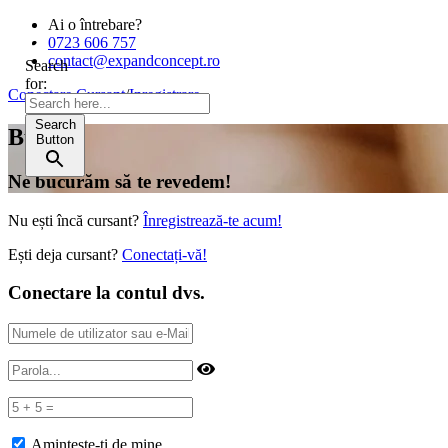
Ai o întrebare?
0723 606 757
contact@expandconcept.ro
Search
for:
Conectare Cursant
/
Inregistrare
Search
Bună!
Button
Ne bucurăm să te revedem!
Nu ești încă cursant?
Înregistrează-te acum!
Ești deja cursant?
Conectați-vă!
Conectare la contul dvs.
Amintește-ți de mine