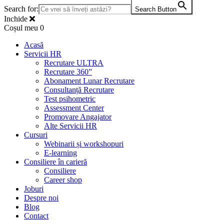
Search for:
Search Button
Inchide
Coșul meu
0
Acasă
Servicii HR
Recrutare ULTRA
Recrutare 360”
Abonament Lunar Recrutare
Consultanță Recrutare
Test psihometric
Assessment Center
Promovare Angajator
Alte Servicii HR
Cursuri
Webinarii și workshopuri
E-learning
Consiliere în carieră
Consiliere
Career shop
Joburi
Despre noi
Blog
Contact