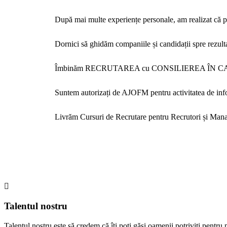
După mai multe experiențe personale, am realizat că pe
Dornici să ghidăm companiile și candidații spre rezult
Îmbinăm RECRUTAREA cu CONSILIEREA ÎN CARI
Suntem autorizați de AJOFM pentru activitatea de infor
Livrăm Cursuri de Recrutare pentru Recrutori și Manag
Talentul nostru
Talentul nostru este să credem că îți poți găsi oamenii potriviți pentru p