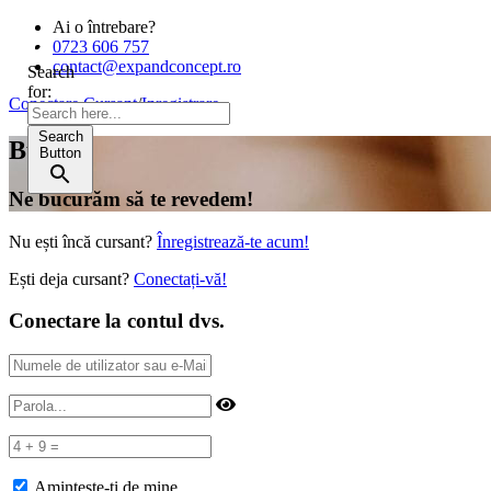
Ai o întrebare?
0723 606 757
contact@expandconcept.ro
Search
for:
Conectare Cursant
/
Inregistrare
Search
Bună!
Button
Ne bucurăm să te revedem!
Nu ești încă cursant?
Înregistrează-te acum!
Ești deja cursant?
Conectați-vă!
Conectare la contul dvs.
Amintește-ți de mine