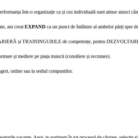
rformanța într-o organizație ca și cea individuală sunt atinse atunci câ
ate, am creat
EXPAND
ca un punct de întâlnire al ambelor părți spre de
ERĂ și TRAININGURILE de competențe, pentru DEZVOLTAREA
mare și mediere pe piața muncii (consiliere și recrutare).
eri, online sau la sediul companiilor.
osturile vacante. Apoi, te susținem în tot procesul de căutare, selecție și