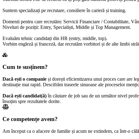
Suntem specializați pe recrutare, consiliere în carieră și training.
Domenii pentru care recrutăm: Servicii Financiare / Contabilitate, Vânz
Niveluri de poziții: Entry, Specialiști, Middle și Top Management.
Evaluăm tehnic candidați din HR (entry, middle, top).
Vorbim engleză și franceză, dar recrutăm vorbitori și de alte limbi stră
Cum te susținem?
Dacă ești o companie
și dorești eficientizarea unui proces care are le
destinație mai rapid. Descifrăm traseele sinuoase ale proceselor mențion
Dacă ești candidat(ă)
în căutare de job sau de un următor nivel profesi
însoțim spre rezultatele dorite.
Ce competențe avem?
Am început ca o afacere de familie și acum ne extindem, ca într-o călă