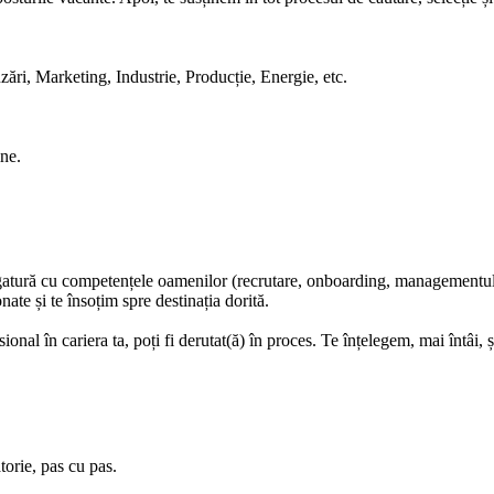
ări, Marketing, Industrie, Producție, Energie, etc.
ine.
gatură cu competențele oamenilor (recrutare, onboarding, managementul per
ate și te însoțim spre destinația dorită.
onal în cariera ta, poți fi derutat(ă) în proces. Te înțelegem, mai întâi,
torie, pas cu pas.