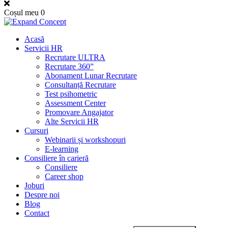
Coșul meu
0
Acasă
Servicii HR
Recrutare ULTRA
Recrutare 360”
Abonament Lunar Recrutare
Consultanță Recrutare
Test psihometric
Assessment Center
Promovare Angajator
Alte Servicii HR
Cursuri
Webinarii și workshopuri
E-learning
Consiliere în carieră
Consiliere
Career shop
Joburi
Despre noi
Blog
Contact