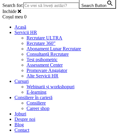
Search for:
Search Button
Inchide
Coșul meu
0
Acasă
Servicii HR
Recrutare ULTRA
Recrutare 360”
Abonament Lunar Recrutare
Consultanță Recrutare
Test psihometric
Assessment Center
Promovare Angajator
Alte Servicii HR
Cursuri
Webinarii și workshopuri
E-learning
Consiliere în carieră
Consiliere
Career shop
Joburi
Despre noi
Blog
Contact