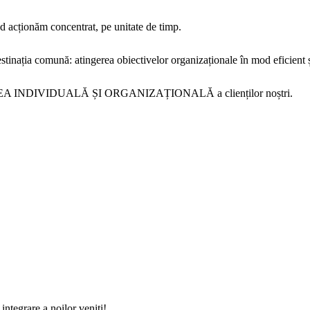
nd acționăm concentrat, pe unitate de timp.
stinația comună: atingerea obiectivelor organizaționale în mod eficient ș
 INDIVIDUALĂ ȘI ORGANIZAȚIONALĂ a clienților noștri.
 integrare a noilor veniți!