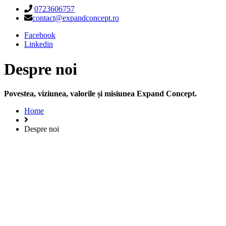
0723606757
contact@expandconcept.ro
Facebook
Linkedin
Despre noi
Povestea, viziunea, valorile și misiunea Expand Concept.
Home
Despre noi
Povestea EXPAND și călătoria 