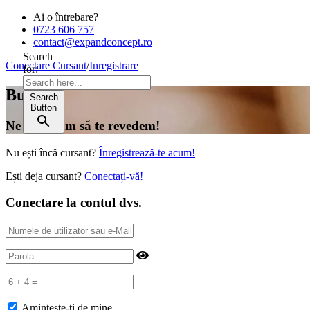
Ai o întrebare?
0723 606 757
contact@expandconcept.ro
Search
Conectare Cursant
/
Inregistrare
for:
Bună!
Search
Button
Ne bucurăm să te revedem!
Nu ești încă cursant?
Înregistrează-te acum!
Ești deja cursant?
Conectați-vă!
Conectare la contul dvs.
Amintește-ți de mine