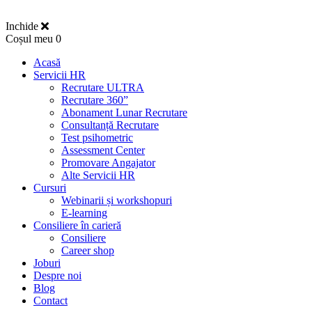
Inchide
Coșul meu
0
Acasă
Servicii HR
Recrutare ULTRA
Recrutare 360”
Abonament Lunar Recrutare
Consultanță Recrutare
Test psihometric
Assessment Center
Promovare Angajator
Alte Servicii HR
Cursuri
Webinarii și workshopuri
E-learning
Consiliere în carieră
Consiliere
Career shop
Joburi
Despre noi
Blog
Contact