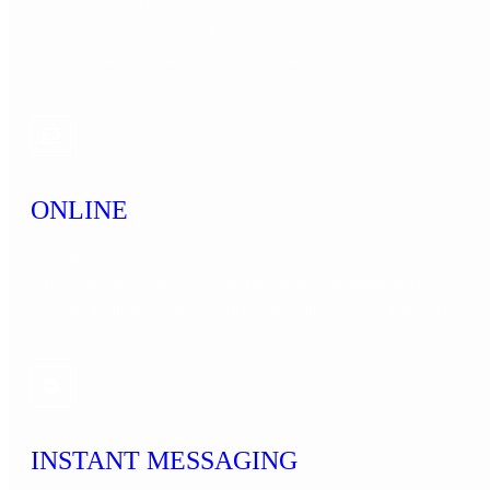
- Întâlnire față-n față;
- Loc ales de comun acord ( birou, parc, cafenea, etc.)
- Timp alocat: aprox. 40 min – 1 oră jumătate.
ONLINE
- Discuție directă ON LINE;
- Apel video sau vocal prin WhatsApp, Skype, Messenger, telefon;
- Sesiuni de durată variabilă în funcție de context și timp disponibil.
INSTANT MESSAGING