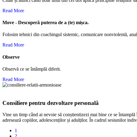
Chiar și atunci când doar unul din cei doi aplică principiile relațiilor s
Read More
M
ove - Descoperă puterea de a (te) mișca.
Folosim tehnici din coachingul sistemic, comunicare nonviolentă, analiz
Read More
O
bserve
Observă ce se întâmplă diferit.
Read More
Consiliere pentru dezvoltare personală
Vine un timp când ai nevoie să conștientizezi mai bine ce se întamplă în
adresează copiilor, adolescenților și adulților. În cadrul sesiunilor i
1
2