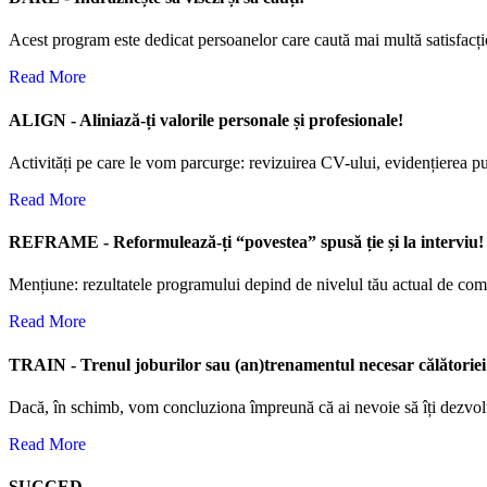
Acest program este dedicat persoanelor care caută mai multă satisfacție p
Read More
A
LIGN - Aliniază-ți valorile personale și profesionale!
Activități pe care le vom parcurge: revizuirea CV-ului, evidențierea pun
Read More
R
EFRAME - Reformulează-ți “povestea” spusă ție și la interviu!
Mențiune: rezultatele programului depind de nivelul tău actual de compet
Read More
T
RAIN - Trenul joburilor sau (an)trenamentul necesar călătoriei 
Dacă, în schimb, vom concluziona împreună că ai nevoie să îți dezvolț
Read More
S
UCCED