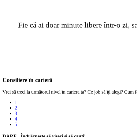
Fie că ai doar minute libere într-o zi,
Consiliere în carieră
Vrei să treci la următorul nivel în cariera ta? Ce job să îți alegi? Cu
1
2
3
4
5
D
ARE - Îndrăznește să visezi și să cauți!