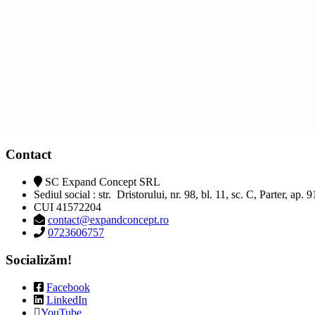
- Dialog prin mesaje scrise ( WhatsApp, Messenger, mesaje text, email);
- Adecvat pentru cei care au timp liber redus;
- Potrivit pentru cei care au nevoie de sprijin și preferă discuțiile în scris.
Contact
SC Expand Concept SRL
Sediul social : str. Dristorului, nr. 98, bl. 11, sc. C, Parter, ap. 
CUI 41572204
contact@expandconcept.ro
0723606757
Socializăm!
Facebook
LinkedIn
YouTube