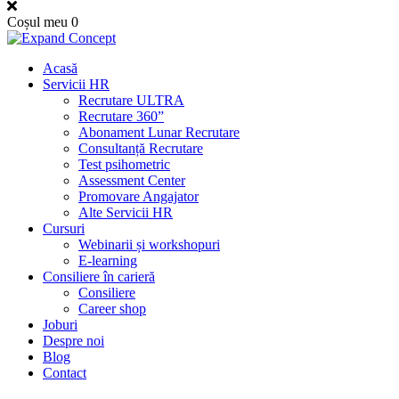
Coșul meu
0
Acasă
Servicii HR
Recrutare ULTRA
Recrutare 360”
Abonament Lunar Recrutare
Consultanță Recrutare
Test psihometric
Assessment Center
Promovare Angajator
Alte Servicii HR
Cursuri
Webinarii și workshopuri
E-learning
Consiliere în carieră
Consiliere
Career shop
Joburi
Despre noi
Blog
Contact