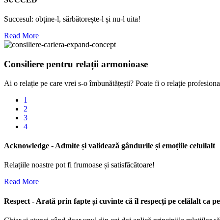
Succesul: obține-l, sărbătorește-l și nu-l uita!
Read More
Consiliere pentru relații armonioase
Ai o relație pe care vrei s-o îmbunătățești? Poate fi o relație profes
1
2
3
4
A
cknowledge - Admite și validează gândurile și emoțiile celuilalt
Relațiile noastre pot fi frumoase și satisfăcătoare!
Read More
R
espect - Arată prin fapte și cuvinte că îl respecți pe celălalt ca 