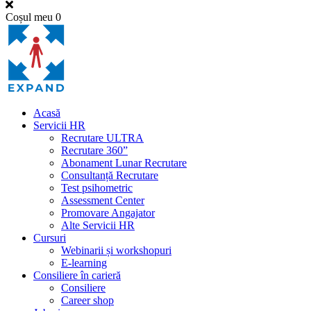
Coșul meu
0
Acasă
Servicii HR
Recrutare ULTRA
Recrutare 360”
Abonament Lunar Recrutare
Consultanță Recrutare
Test psihometric
Assessment Center
Promovare Angajator
Alte Servicii HR
Cursuri
Webinarii și workshopuri
E-learning
Consiliere în carieră
Consiliere
Career shop