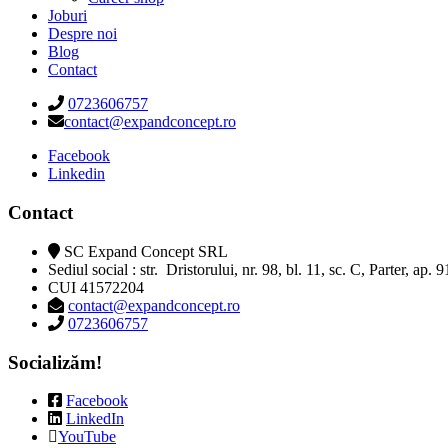
Joburi
Despre noi
Blog
Contact
0723606757
contact@expandconcept.ro
Facebook
Linkedin
Contact
SC Expand Concept SRL
Sediul social : str. Dristorului, nr. 98, bl. 11, sc. C, Parter, ap. 
CUI 41572204
contact@expandconcept.ro
0723606757
Socializăm!
Facebook
LinkedIn
YouTube