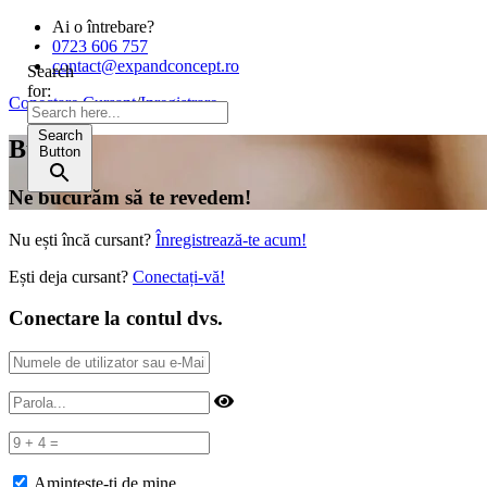
Ai o întrebare?
0723 606 757
contact@expandconcept.ro
Search
for:
Conectare Cursant
/
Inregistrare
Search
Bună!
Button
Ne bucurăm să te revedem!
Nu ești încă cursant?
Înregistrează-te acum!
Ești deja cursant?
Conectați-vă!
Conectare la contul dvs.
Amintește-ți de mine