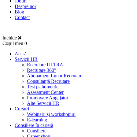
Joburi
Despre noi
Blog
Contact
Inchide
Coșul meu
0
Acasă
Servicii HR
Recrutare ULTRA
Recrutare 360”
Abonament Lunar Recrutare
Consultanță Recrutare
Test psihometric
Assessment Center
Promovare Angajator
Alte Servicii HR
Cursuri
Webinarii și workshopuri
E-learning
Consiliere în carieră
Consiliere
Career shop