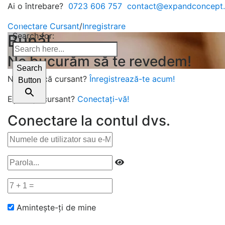
Ai o întrebare?
0723 606 757
contact@expandconcept.
Conectare Cursant
/
Inregistrare
Search for:
Bună!
Ne bucurăm să te revedem!
Search
Nu ești încă cursant?
Înregistrează-te acum!
Button
Ești deja cursant?
Conectați-vă!
Conectare la contul dvs.
Amintește-ți de mine