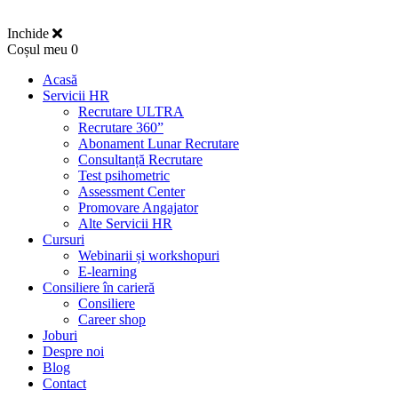
Inchide
Coșul meu
0
Acasă
Servicii HR
Recrutare ULTRA
Recrutare 360”
Abonament Lunar Recrutare
Consultanță Recrutare
Test psihometric
Assessment Center
Promovare Angajator
Alte Servicii HR
Cursuri
Webinarii și workshopuri
E-learning
Consiliere în carieră
Consiliere
Career shop
Joburi
Despre noi
Blog
Contact