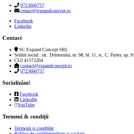
0723606757
contact@expandconcept.ro
Facebook
Linkedin
Contact
SC Expand Concept SRL
Sediul social : str. Dristorului, nr. 98, bl. 11, sc. C, Parter, ap. 
CUI 41572204
contact@expandconcept.ro
0723606757
Socializăm!
Facebook
LinkedIn
YouTube
Termeni & condiții
Termenii și condițiile
Politica de confidențialitate și cookies