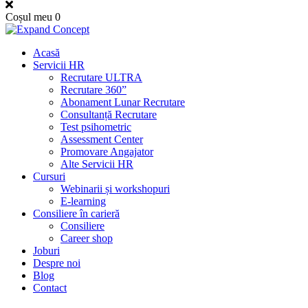
Coșul meu
0
Acasă
Servicii HR
Recrutare ULTRA
Recrutare 360”
Abonament Lunar Recrutare
Consultanță Recrutare
Test psihometric
Assessment Center
Promovare Angajator
Alte Servicii HR
Cursuri
Webinarii și workshopuri
E-learning
Consiliere în carieră
Consiliere
Career shop
Joburi
Despre noi
Blog
Contact