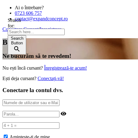
Ai o întrebare?
0723 606 757
contact@expandconcept.ro
Search
for:
Conectare Cursant
/
Inregistrare
Search
Bună!
Button
Ne bucurăm să te revedem!
Nu ești încă cursant?
Înregistrează-te acum!
Ești deja cursant?
Conectați-vă!
Conectare la contul dvs.
Amintește-ți de mine