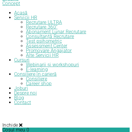
Acasă
Servicii HR
Recrutare ULTRA
Recrutare 360”
Abonament Lunar Recrutare
Consultanță Recrutare
Test psihometric
Assessment Center
Promovare Angajator
Alte Servicii HR
Cursuri
Webinarii și workshopuri
E-learning
Consiliere în carieră
Consiliere
Career shop
Joburi
Despre noi
Blog
Contact
Inchide
Coșul meu
0