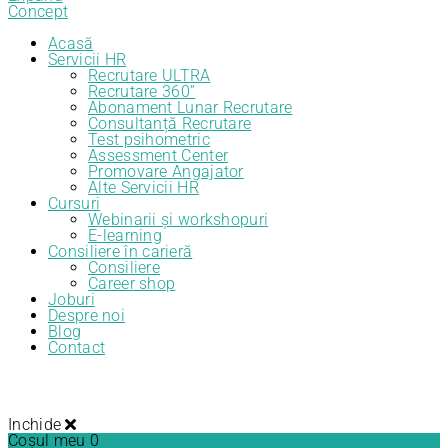
Acasă
Servicii HR
Recrutare ULTRA
Recrutare 360”
Abonament Lunar Recrutare
Consultanță Recrutare
Test psihometric
Assessment Center
Promovare Angajator
Alte Servicii HR
Cursuri
Webinarii și workshopuri
E-learning
Consiliere în carieră
Consiliere
Career shop
Joburi
Despre noi
Blog
Contact
Inchide
Coșul meu
0