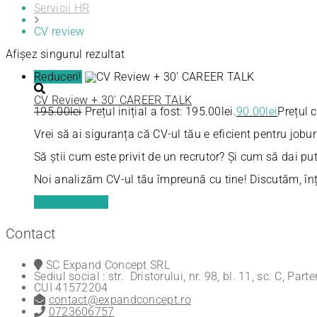
Servicii HR
CV review
Afișez singurul rezultat
Reduceri!
CV Review + 30′ CAREER TALK
195.00
lei
Prețul inițial a fost: 195.00lei.
90.00
lei
Prețul c
Vrei să ai siguranța că CV-ul tău e eficient pentru joburi
Să știi cum este privit de un recrutor? Și cum să dai pu
Noi analizăm CV-ul tău împreună cu tine! Discutăm, înț
Adaugă în coș
Contact
SC Expand Concept SRL
Sediul social : str. Dristorului, nr. 98, bl. 11, sc. C, Part
CUI 41572204
contact@expandconcept.ro
0723606757