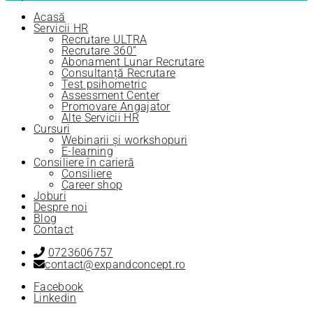
Acasă
Servicii HR
Recrutare ULTRA
Recrutare 360”
Abonament Lunar Recrutare
Consultanță Recrutare
Test psihometric
Assessment Center
Promovare Angajator
Alte Servicii HR
Cursuri
Webinarii și workshopuri
E-learning
Consiliere în carieră
Consiliere
Career shop
Joburi
Despre noi
Blog
Contact
0723606757
contact@expandconcept.ro
Facebook
Linkedin