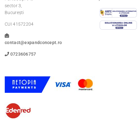
sector 3,
București
CUI 41572204
contact@expandconcept.ro
0723606757