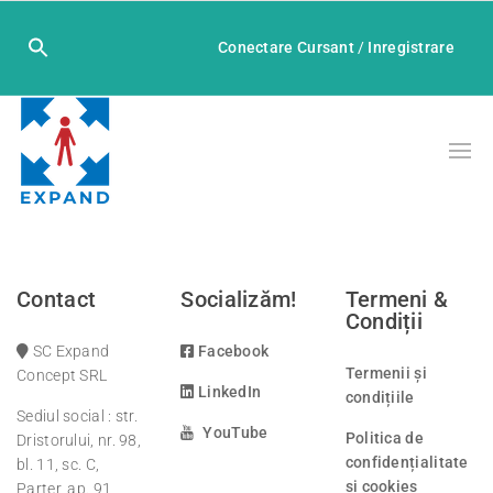
Conectare Cursant
/
Inregistrare
Contact
Socializăm!
Termeni &
Condiții
SC Expand
Facebook
Termenii și
Concept SRL
LinkedIn
condițiile
Sediul social : str.
YouTube
Politica de
Dristorului, nr. 98,
confidențialitate
bl. 11, sc. C,
și cookies
Parter, ap. 91,