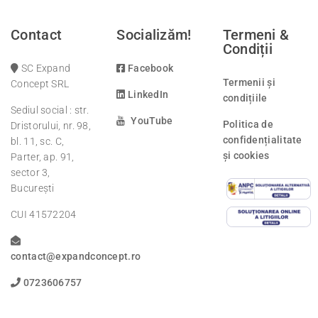
Contact
Socializăm!
Termeni &
Condiții
SC Expand
Facebook
Termenii și
Concept SRL
LinkedIn
condițiile
Sediul social : str.
YouTube
Politica de
Dristorului, nr. 98,
confidențialitate
bl. 11, sc. C,
și cookies
Parter, ap. 91,
sector 3,
București
CUI 41572204
contact@expandconcept.ro
0723606757