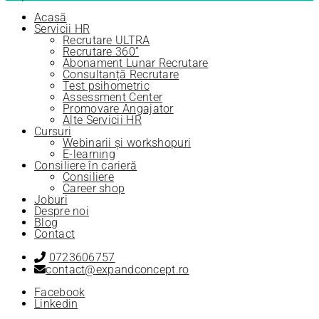
Acasă
Servicii HR
Recrutare ULTRA
Recrutare 360”
Abonament Lunar Recrutare
Consultanță Recrutare
Test psihometric
Assessment Center
Promovare Angajator
Alte Servicii HR
Cursuri
Webinarii și workshopuri
E-learning
Consiliere în carieră
Consiliere
Career shop
Joburi
Despre noi
Blog
Contact
0723606757
contact@expandconcept.ro
Facebook
Linkedin