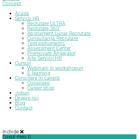
Acasă
Servicii HR
Recrutare ULTRA
Recrutare 360”
Abonament Lunar Recrutare
Consultanță Recrutare
Test psihometric
Assessment Center
Promovare Angajator
Alte Servicii HR
Cursuri
Webinarii și workshopuri
E-learning
Consiliere în carieră
Consiliere
Career shop
Joburi
Despre noi
Blog
Contact
Inchide
Coșul meu
0