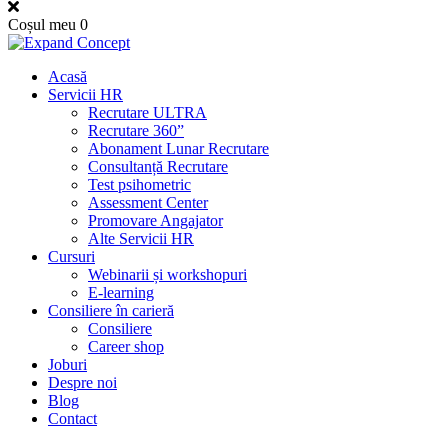
Coșul meu
0
Acasă
Servicii HR
Recrutare ULTRA
Recrutare 360”
Abonament Lunar Recrutare
Consultanță Recrutare
Test psihometric
Assessment Center
Promovare Angajator
Alte Servicii HR
Cursuri
Webinarii și workshopuri
E-learning
Consiliere în carieră
Consiliere
Career shop
Joburi
Despre noi
Blog
Contact