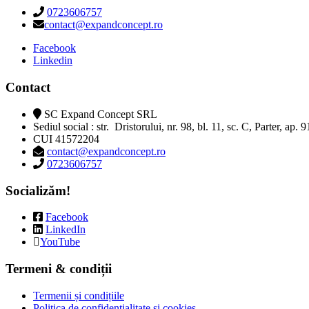
0723606757
contact@expandconcept.ro
Facebook
Linkedin
Contact
SC Expand Concept SRL
Sediul social : str. Dristorului, nr. 98, bl. 11, sc. C, Parter, ap. 
CUI 41572204
contact@expandconcept.ro
0723606757
Socializăm!
Facebook
LinkedIn
YouTube
Termeni & condiții
Termenii și condițiile
Politica de confidențialitate și cookies