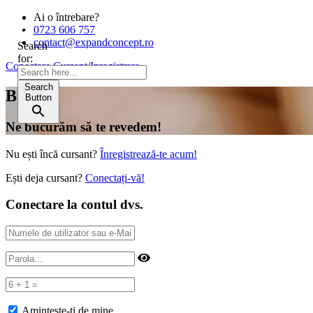
Ai o întrebare?
0723 606 757
contact@expandconcept.ro
Search
for:
Conectare Cursant
/
Inregistrare
Search
Bună!
Button
Ne bucurăm să te revedem!
Nu ești încă cursant?
Înregistrează-te acum!
Ești deja cursant?
Conectați-vă!
Conectare la contul dvs.
Amintește-ți de mine