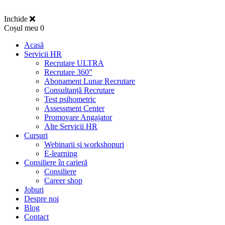
Inchide
Coșul meu
0
Acasă
Servicii HR
Recrutare ULTRA
Recrutare 360”
Abonament Lunar Recrutare
Consultanță Recrutare
Test psihometric
Assessment Center
Promovare Angajator
Alte Servicii HR
Cursuri
Webinarii și workshopuri
E-learning
Consiliere în carieră
Consiliere
Career shop
Joburi
Despre noi
Blog
Contact