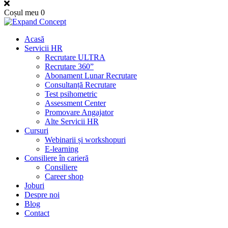
Coșul meu
0
Acasă
Servicii HR
Recrutare ULTRA
Recrutare 360”
Abonament Lunar Recrutare
Consultanță Recrutare
Test psihometric
Assessment Center
Promovare Angajator
Alte Servicii HR
Cursuri
Webinarii și workshopuri
E-learning
Consiliere în carieră
Consiliere
Career shop
Joburi
Despre noi
Blog
Contact