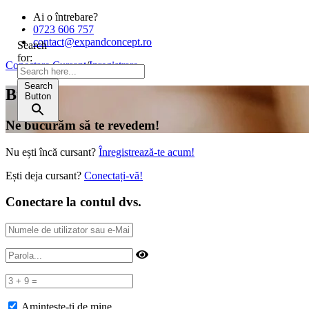
Ai o întrebare?
0723 606 757
contact@expandconcept.ro
Search
for:
Conectare Cursant
/
Inregistrare
Search
Bună!
Button
Ne bucurăm să te revedem!
Nu ești încă cursant?
Înregistrează-te acum!
Ești deja cursant?
Conectați-vă!
Conectare la contul dvs.
Amintește-ți de mine