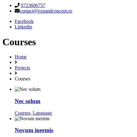
0723606757
contact@expandconcept.ro
Facebook
Linkedin
Courses
Home
Projects
Courses
Nec solum
Courses
,
Language
Novum inermis