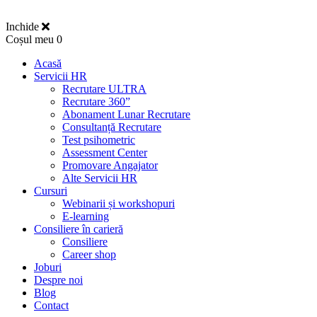
Inchide
Coșul meu
0
Acasă
Servicii HR
Recrutare ULTRA
Recrutare 360”
Abonament Lunar Recrutare
Consultanță Recrutare
Test psihometric
Assessment Center
Promovare Angajator
Alte Servicii HR
Cursuri
Webinarii și workshopuri
E-learning
Consiliere în carieră
Consiliere
Career shop
Joburi
Despre noi
Blog
Contact