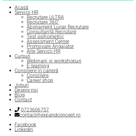
Acasă
Servicii HR
Recrutare ULTRA
Recrutare 360”
Abonament Lunar Recrutare
Consultanță Recrutare
Test psihometric
Assessment Center
Promovare Angajator
Alte Servicii HR
Cursuri
Webinarii și workshopuri
E-learning
Consiliere în carieră
Consiliere
Career shop
Joburi
Despre noi
Blog
Contact
0723606757
contact@expandconcept.ro
Facebook
Linkedin