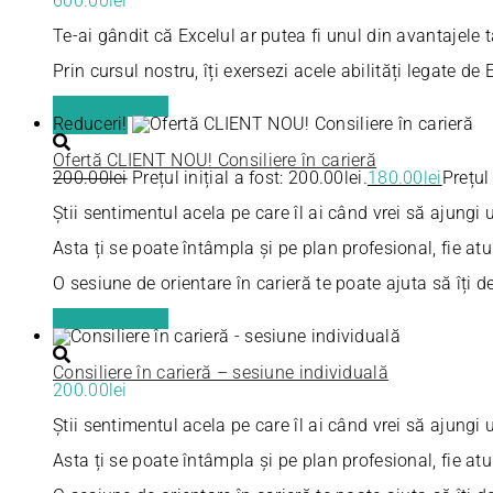
600.00
lei
Te-ai gândit că Excelul ar putea fi unul din avantajele 
Prin cursul nostru, îți exersezi acele abilități legate de 
Adaugă în coș
Reduceri!
Ofertă CLIENT NOU! Consiliere în carieră
200.00
lei
Prețul inițial a fost: 200.00lei.
180.00
lei
Prețul
Știi sentimentul acela pe care îl ai când vrei să ajungi 
Asta ți se poate întâmpla și pe plan profesional, fie atu
O sesiune de orientare în carieră te poate ajuta să îți d
Adaugă în coș
Consiliere în carieră – sesiune individuală
200.00
lei
Știi sentimentul acela pe care îl ai când vrei să ajungi 
Asta ți se poate întâmpla și pe plan profesional, fie atu