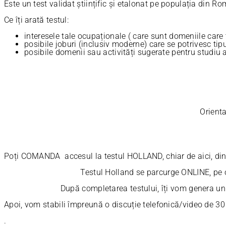
Este un test validat științific și etalonat pe populația din R
Ce îți arată testul:
interesele tale ocupaționale ( care sunt domeniile care t
posibile joburi (inclusiv moderne) care se potrivesc tip
posibile domenii sau activități sugerate pentru studiu 
Orienta
Poți COMANDA accesul la testul HOLLAND, chiar de aici, din 
Testul Holland se parcurge ONLINE, pe o
După completarea testului, îți vom genera un RAPORT 
Apoi, vom stabili împreună o discuție telefonică/video de 30 
.