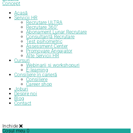
Acasă
Servicii HR
Recrutare ULTRA
Recrutare 360”
Abonament Lunar Recrutare
Consultanță Recrutare
Test psihometric
Assessment Center
Promovare Angajator
Alte Servicii HR
Cursuri
Webinarii și workshopuri
E-learning
Consiliere în carieră
Consiliere
Career shop
Joburi
Despre noi
Blog
Contact
Inchide
Coșul meu
0