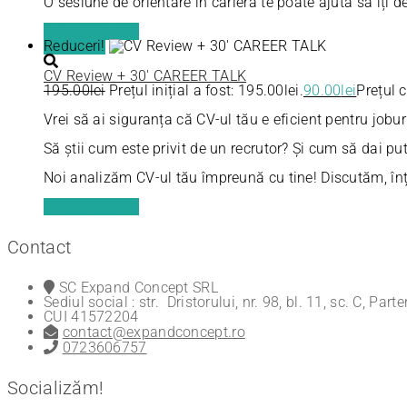
O sesiune de orientare în carieră te poate ajuta să îți d
Adaugă în coș
Reduceri!
CV Review + 30′ CAREER TALK
195.00
lei
Prețul inițial a fost: 195.00lei.
90.00
lei
Prețul c
Vrei să ai siguranța că CV-ul tău e eficient pentru joburi
Să știi cum este privit de un recrutor? Și cum să dai pu
Noi analizăm CV-ul tău împreună cu tine! Discutăm, înț
Adaugă în coș
Contact
SC Expand Concept SRL
Sediul social : str. Dristorului, nr. 98, bl. 11, sc. C, Part
CUI 41572204
contact@expandconcept.ro
0723606757
Socializăm!