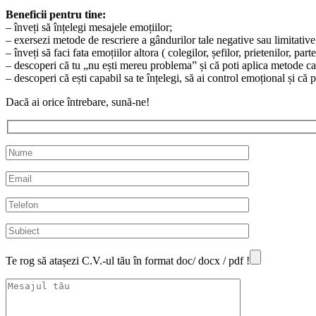
Beneficii pentru tine:
– înveți să înțelegi mesajele emoțiilor;
– exersezi metode de rescriere a gândurilor tale negative sau limitative
– înveți să faci fata emoțiilor altora ( colegilor, șefilor, prietenilor, part
– descoperi că tu „nu ești mereu problema” și că poti aplica metode ca 
– descoperi că ești capabil sa te înțelegi, să ai control emoțional și că p
Dacă ai orice întrebare, sună-ne!
Te rog să atașezi C.V.-ul tău în format doc/ docx / pdf !