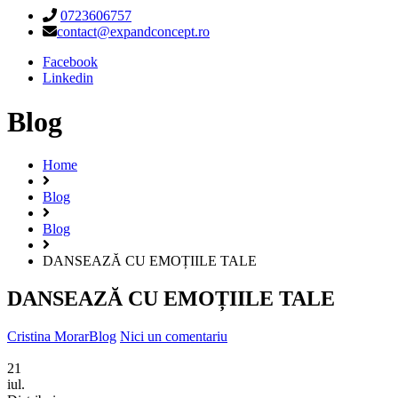
0723606757
contact@expandconcept.ro
Facebook
Linkedin
Blog
Home
Blog
Blog
DANSEAZĂ CU EMOȚIILE TALE
DANSEAZĂ CU EMOȚIILE TALE
Cristina Morar
Blog
Nici un comentariu
21
iul.