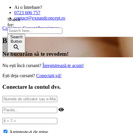
Ai o întrebare?
0723 606 757
contact@expandconcept.ro
Search
for:
Conectare Cursant
/
Inregistrare
Search
Bună!
Button
Ne bucurăm să te revedem!
Nu ești încă cursant?
Înregistrează-te acum!
Ești deja cursant?
Conectați-vă!
Conectare la contul dvs.
Amintește-ți de mine