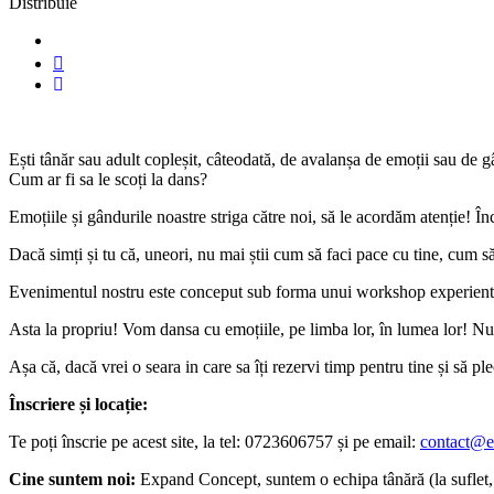
Distribuie
Ești tânăr sau adult copleșit, câteodată, de avalanșa de emoții sau de 
Cum ar fi sa le scoți la dans?
Emoțiile și gândurile noastre striga către noi, să le acordăm atenție! 
Dacă simți și tu că, uneori, nu mai știi cum să faci pace cu tine, cum să
Evenimentul nostru este conceput sub forma unui workshop experientia
Asta la propriu! Vom dansa cu emoțiile, pe limba lor, în lumea lor! Nu-ți
Așa că, dacă vrei o seara in care sa îți rezervi timp pentru tine și să 
Înscriere și locație:
Te poți înscrie pe acest site, la tel: 0723606757 și pe email:
contact@e
Cine suntem noi:
Expand Concept, suntem o echipa tânără (la suflet, m