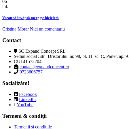
06
iul.
Vreau să învăț să merg pe bicicletă
Cristina Morar
Nici un comentariu
Contact
SC Expand Concept SRL
Sediul social : str. Dristorului, nr. 98, bl. 11, sc. C, Parter, ap. 
CUI 41572204
contact@expandconcept.ro
0723606757
Socializăm!
Facebook
LinkedIn
YouTube
Termeni & condiții
Termenii și condițiile