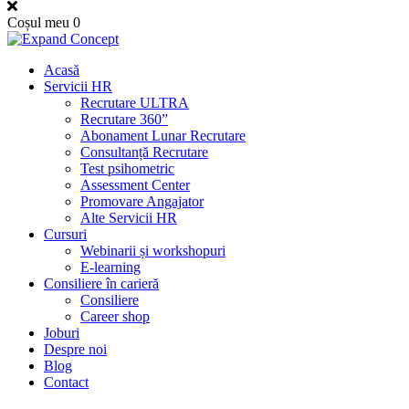
Coșul meu
0
Acasă
Servicii HR
Recrutare ULTRA
Recrutare 360”
Abonament Lunar Recrutare
Consultanță Recrutare
Test psihometric
Assessment Center
Promovare Angajator
Alte Servicii HR
Cursuri
Webinarii și workshopuri
E-learning
Consiliere în carieră
Consiliere
Career shop
Joburi
Despre noi
Blog
Contact