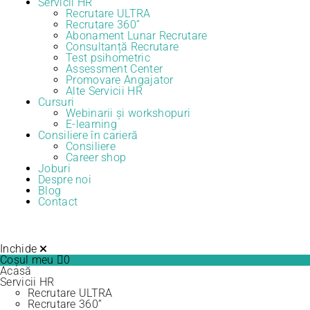
Servicii HR
Recrutare ULTRA
Recrutare 360”
Abonament Lunar Recrutare
Consultanță Recrutare
Test psihometric
Assessment Center
Promovare Angajator
Alte Servicii HR
Cursuri
Webinarii și workshopuri
E-learning
Consiliere în carieră
Consiliere
Career shop
Joburi
Despre noi
Blog
Contact
Inchide
Coșul meu
0
Acasă
Servicii HR
Recrutare ULTRA
Recrutare 360”