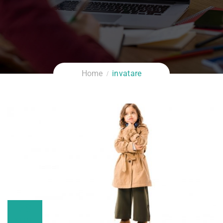
Home
invatare
29
SEPT.