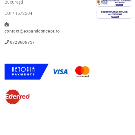
București
CUI 41572204
contact@expandconcept.ro
0723606757