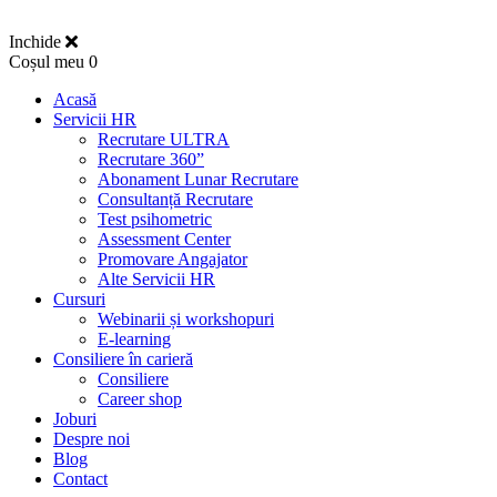
Inchide
Coșul meu
0
Acasă
Servicii HR
Recrutare ULTRA
Recrutare 360”
Abonament Lunar Recrutare
Consultanță Recrutare
Test psihometric
Assessment Center
Promovare Angajator
Alte Servicii HR
Cursuri
Webinarii și workshopuri
E-learning
Consiliere în carieră
Consiliere
Career shop
Joburi
Despre noi
Blog
Contact