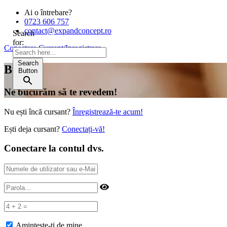
Ai o întrebare?
0723 606 757
contact@expandconcept.ro
Search
for:
Conectare Cursant
/
Inregistrare
Search
Bună!
Button
Ne bucurăm să te revedem!
Nu ești încă cursant?
Înregistrează-te acum!
Ești deja cursant?
Conectați-vă!
Conectare la contul dvs.
Amintește-ți de mine