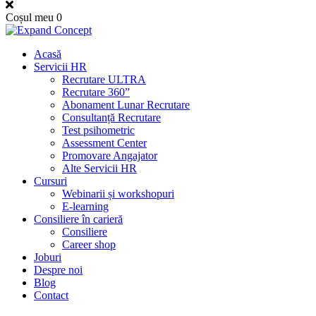
Coșul meu
0
Acasă
Servicii HR
Recrutare ULTRA
Recrutare 360”
Abonament Lunar Recrutare
Consultanță Recrutare
Test psihometric
Assessment Center
Promovare Angajator
Alte Servicii HR
Cursuri
Webinarii și workshopuri
E-learning
Consiliere în carieră
Consiliere
Career shop
Joburi
Despre noi
Blog
Contact