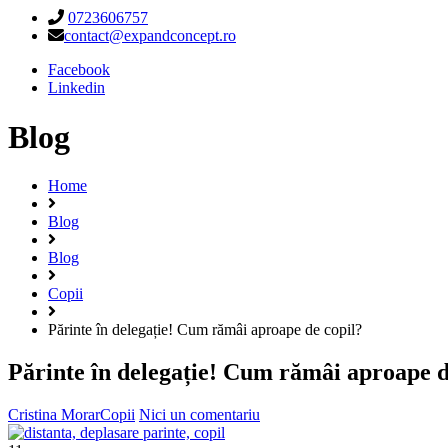
0723606757
contact@expandconcept.ro
Facebook
Linkedin
Blog
Home
Blog
Blog
Copii
Părinte în delegație! Cum rămâi aproape de copil?
Părinte în delegație! Cum rămâi aproape d
Cristina Morar
Copii
Nici un comentariu