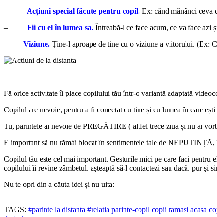
–
Acțiuni special făcute pentru copil.
Ex: când mănânci ceva del
–
Fii cu el în lumea sa.
Întreabă-l ce face acum, ce va face azi și 
–
Viziune.
Ține-l aproape de tine cu o viziune a viitorului. (Ex: 
Fă orice activitate îi place copilului tău într-o variantă adaptată vide
Copilul are nevoie, pentru a fi conectat cu tine și cu lumea în 
Tu, părintele ai nevoie de PREGĂTIRE ( altfel trece ziua și nu ai vor
E important să nu rămâi blocat în sentimentele tale de NEPUTINȚĂ, în r
Copilul tău este cel mai important. Gesturile mici pe care faci pentru el
copilului îi revine zâmbetul, așteaptă să-l contactezi sau dacă, pur și si
Nu te opri din a căuta idei și nu uita:
TAGS:
#parinte la distanta
#relatia parinte-copil
copii ramasi acasa
co