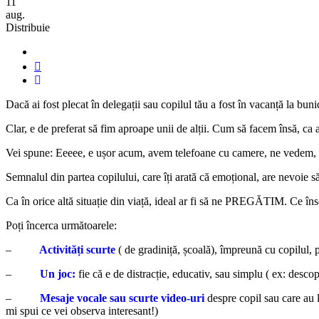
11
aug.
Distribuie
Dacă ai fost plecat în delegații sau copilul tău a fost în vacanță la bu
Clar, e de preferat să fim aproape unii de alții. Cum să facem însă, ca
Vei spune: Eeeee, e ușor acum, avem telefoane cu camere, ne vedem, vorbi
Semnalul din partea copilului, care îți arată că emoțional, are nev
Ca în orice altă situație din viață, ideal ar fi să ne PREGĂTIM. Ce î
Poți încerca următoarele:
–
Activități scurte
( de gradiniță, școală), împreună cu copilul, p
–
Un joc:
fie că e de distracție, educativ, sau simplu ( ex: desco
–
Mesaje vocale sau scurte video-uri
despre copil sau care au le
mi spui ce vei observa interesant!)