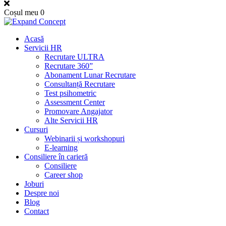
Coșul meu
0
Acasă
Servicii HR
Recrutare ULTRA
Recrutare 360”
Abonament Lunar Recrutare
Consultanță Recrutare
Test psihometric
Assessment Center
Promovare Angajator
Alte Servicii HR
Cursuri
Webinarii și workshopuri
E-learning
Consiliere în carieră
Consiliere
Career shop
Joburi
Despre noi
Blog
Contact