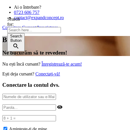
Ai o întrebare?
0723 606 757
contact@expandconcept.ro
Search
for:
Conectare Cursant
/
Inregistrare
Search
Bună!
Button
Ne bucurăm să te revedem!
Nu ești încă cursant?
Înregistrează-te acum!
Ești deja cursant?
Conectați-vă!
Conectare la contul dvs.
Amintește-ți de mine