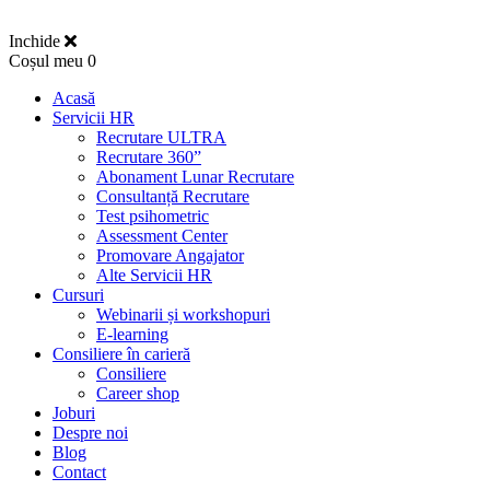
Inchide
Coșul meu
0
Acasă
Servicii HR
Recrutare ULTRA
Recrutare 360”
Abonament Lunar Recrutare
Consultanță Recrutare
Test psihometric
Assessment Center
Promovare Angajator
Alte Servicii HR
Cursuri
Webinarii și workshopuri
E-learning
Consiliere în carieră
Consiliere
Career shop
Joburi
Despre noi
Blog
Contact