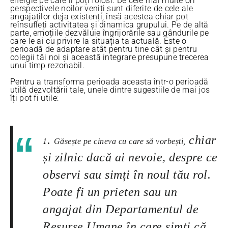
energie pe care îl poți folosi. De cele mai multe ori
perspectivele noilor veniți sunt diferite de cele ale
angajaților deja existenți, însă acestea chiar pot
reînsufleți activitatea și dinamica grupului. Pe de altă
parte, emoțiile dezvăluie îngrijorările sau gândurile pe
care le ai cu privire la situația ta actuală. Este o
perioadă de adaptare atât pentru tine cât și pentru
colegii tăi noi și această integrare presupune trecerea
unui timp rezonabil.
Pentru a transforma perioada aceasta într-o perioadă
utilă dezvoltării tale, unele dintre sugestiile de mai jos
îți pot fi utile:
.
chiar
1
Găsește pe cineva cu care să vorbești,
și zilnic dacă ai nevoie, despre ce
observi sau simți în noul tău rol.
Poate fi un prieten sau un
angajat din Departamentul de
Resurse Umane în care simți că