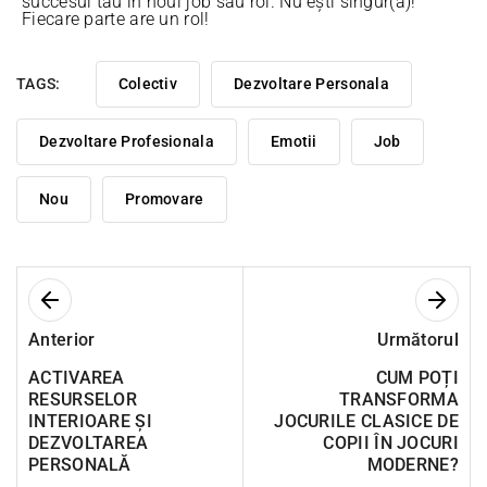
succesul tău în noul job sau rol. Nu ești singur(ă)!
Fiecare parte are un rol!
TAGS:
Colectiv
Dezvoltare Personala
Dezvoltare Profesionala
Emotii
Job
Nou
Promovare
Anterior
Următorul
ACTIVAREA
CUM POȚI
RESURSELOR
TRANSFORMA
INTERIOARE ȘI
JOCURILE CLASICE DE
DEZVOLTAREA
COPII ÎN JOCURI
PERSONALĂ
MODERNE?