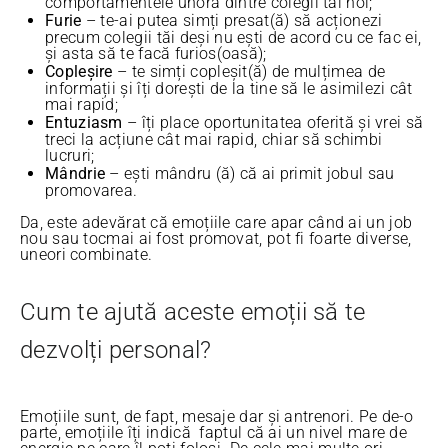
comportamentele unora dintre colegii tăi noi;
Furie
– te-ai putea simți presat(ă) să acționezi
precum colegii tăi deși nu ești de acord cu ce fac ei,
și asta să te facă furios(oasă);
Copleșire
– te simți copleșit(ă) de mulțimea de
informații și îți dorești de la tine să le asimilezi cât
mai rapid;
Entuziasm
– îți place oportunitatea oferită și vrei să
treci la acțiune cât mai rapid, chiar să schimbi
lucruri;
Mândrie
– ești mândru (ă) că ai primit jobul sau
promovarea.
Da, este adevărat că emoțiile care apar când ai un job
nou sau tocmai ai fost promovat, pot fi foarte diverse,
uneori combinate.
Cum te ajută aceste emoții să te
dezvolți personal?
Emoțiile sunt, de fapt, mesaje dar și antrenori. Pe de-o
parte, emoțiile îți indică faptul că ai un nivel mare de