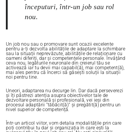
începuturi, într-un job sau rol
nou.
Un job nou sau o promovare sunt ocazii excelente
pentru a-ți dezvolta abilitățile de adaptare la schimbare
sau la situații neprevăzute, abilitățile de relaționare cu
oameni diferiți, dar și competențele personale. Învâțând
ceva nou, legăturile neuronale din creierul tău se
activează iar tu devii mai capabil(ă), mai competent(ă),
mai ales pentru că încerci să găsești soluții la situații
noi pentru tine.
Uneori, adaptarea nu decurge lin. Dar dacă perseverezi
și îți păstrezi atenția asupra obiectivelor tale de
dezvoltare personală și profesională, vei ieși din
procesul adaptării ”tăbăcit(ă)” și pregătit(ă) pentru un
nivel superior de competență.
Într-un articol viitor, vom detalia modalitățile prin care
poți contribui tu dar și organizația în care ești la