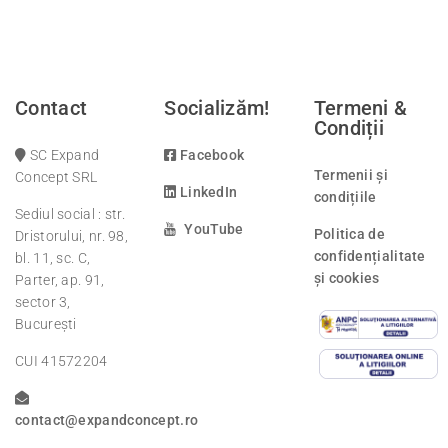
Contact
Socializăm!
Termeni &
Condiții
SC Expand
Facebook
Termenii și
Concept SRL
LinkedIn
condițiile
Sediul social : str.
YouTube
Politica de
Dristorului, nr. 98,
confidențialitate
bl. 11, sc. C,
și cookies
Parter, ap. 91,
sector 3,
București
CUI 41572204
contact@expandconcept.ro