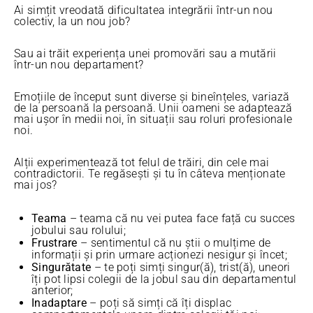
Ai simțit vreodată dificultatea integrării într-un nou
colectiv, la un nou job?
Sau ai trăit experiența unei promovări sau a mutării
într-un nou departament?
Emoțiile de început sunt diverse și bineînțeles, variază
de la persoană la persoană. Unii oameni se adaptează
mai ușor în medii noi, în situații sau roluri profesionale
noi.
Alții experimentează tot felul de trăiri, din cele mai
contradictorii. Te regăsești și tu în câteva menționate
mai jos?
Teama
– teama că nu vei putea face față cu succes
jobului sau rolului;
Frustrare
– sentimentul că nu știi o mulțime de
informații și prin urmare acționezi nesigur și încet;
Singurătate
– te poți simți singur(ă), trist(ă), uneori
îți pot lipsi colegii de la jobul sau din departamentul
anterior;
Inadaptare
– poți să simți că îți displac